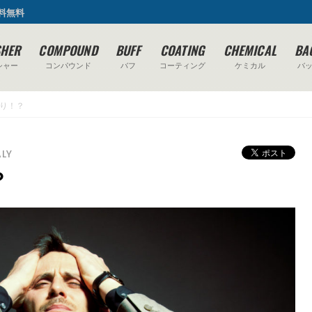
送料無料
SHER
COMPOUND
BUFF
COATING
CHEMICAL
BA
シャー
コンパウンド
バフ
コーティング
ケミカル
バ
り！？
ALY
？