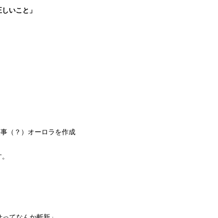
正しいこと」
/Dで無事（？）オーロラを作成
す。
合わせってなんか斬新」