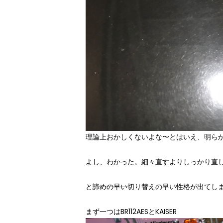
理論上おかしくないよな〜とはいえ、明ら
よし、わかった。細々直すよりしっかり直
と
諦めの早い
切り替えの早い性格が出てし
まず一つはBR112AESとKAISER