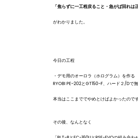
「焦らずに一工程戻ること・急がば回れは
がわかりました。
今日の工程
・デモ用のオーロラ（ホログラム）を作る
RYOBI PE-202とGT150-F、ハード２
本当はここまででやめとけばよかったので
その後、なんとなく
「BLT-BとFC-160UとRSE-EVOの組み