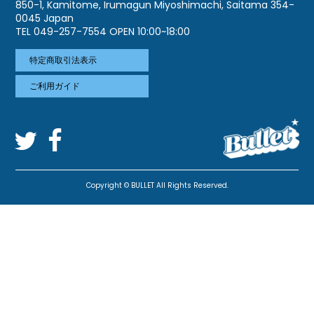
850-1, Kamitome, Irumagun Miyoshimachi, Saitama 354-
0045 Japan
TEL 049-257-7554 OPEN 10:00~18:00
特定商取引法表示
ご利用ガイド
Copyright © BULLET All Rights Reserved.