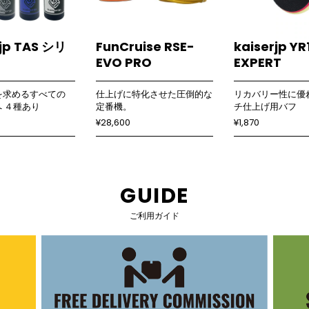
rjp TAS シリ
FunCruise RSE-
kaiserjp YR
EVO PRO
EXPERT
を求めるすべての
仕上げに特化させた圧倒的な
リカバリー性に優
rへ ４種あり
定番機。
チ仕上げ用バフ
¥28,600
¥1,870
GUIDE
ご利用ガイド