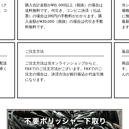
（ク
購入合計金額が¥10, 000以上（税抜）の場合は
当
、コ
送料無料です。代引き、コンビニ決済（ 払込
価
票）の場合は315円の手数料がかかります。購
に無
入金額が¥30,000（税抜）の場合は代引き手数
最
料無料です。
ま
ご注文方法
返
配送
ご注文方法は当オンラインショップからと、
商
承く
FAXでのご注文方法がございます。FAXでのご
す
注文の場合は、決済方法が銀行振込か代金引換
ん
になります。