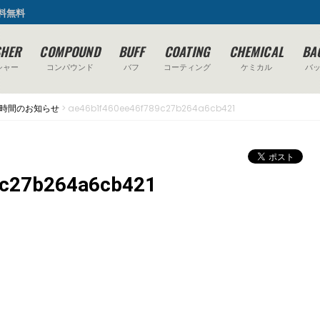
送料無料
SHER
COMPOUND
BUFF
COATING
CHEMICAL
BA
シャー
コンパウンド
バフ
コーティング
ケミカル
バ
時間のお知らせ
>
ae46b1f460ee46f789c27b264a6cb421
9c27b264a6cb421