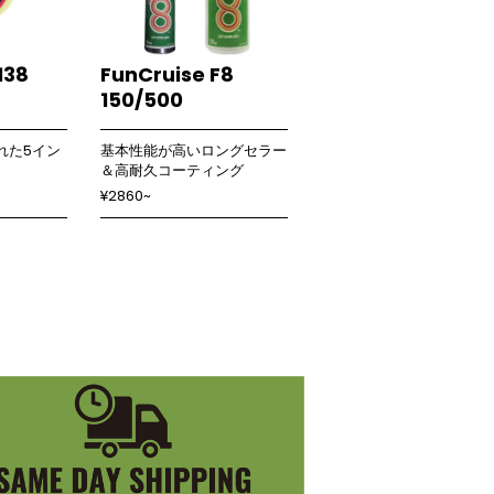
138
FunCruise F8
150/500
れた5イン
基本性能が高いロングセラー
＆高耐久コーティング
¥2860~