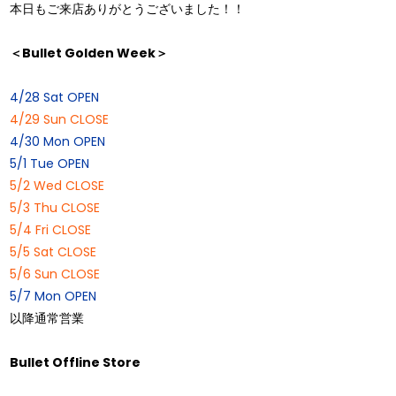
本日もご来店ありがとうございました！！
＜Bullet Golden Week＞
4/28 Sat OPEN
4/29 Sun CLOSE
4/30 Mon OPEN
5/1 Tue OPEN
5/2 Wed CLOSE
5/3 Thu CLOSE
5/4 Fri CLOSE
5/5 Sat CLOSE
5/6 Sun CLOSE
5/7 Mon OPEN
以降通常営業
Bullet Offline Store