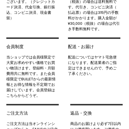
ございます。（クレジットカ
（税抜）の場合は送料無料で
ード決済、代金引換、銀行振
す。代引き、コンビニ決済（
込、コンビニ決済、現金書
払込票）の場合は315円の手数
留）
料がかかります。購入金額が
¥30,000（税抜）の場合は代引
き手数料無料です。
会員制度
配送・お届け
当ショップでは会員様限定で
配送についてはヤマト宅急便
大変お求めやすい価格でお買
になります。配送業者のご指
い物頂けます。登録料・月額
定はできませんので、予めご
費用共に無料です。また会員
了承ください。
様限定でBULLETからの最新情
報とお得な情報を不定期でお
届けしています。会員登録は
こちらからどうぞ。
ご注文方法
返品・交換
ご注文方法は当オンラインシ
商品のお届けより必ず7日以内