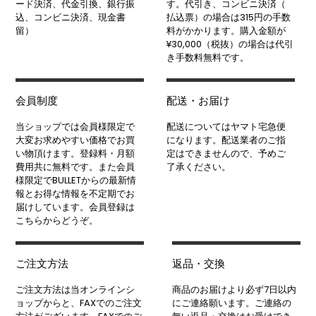
ード決済、代金引換、銀行振
す。代引き、コンビニ決済（
込、コンビニ決済、現金書
払込票）の場合は315円の手数
留）
料がかかります。購入金額が
¥30,000（税抜）の場合は代引
き手数料無料です。
会員制度
配送・お届け
当ショップでは会員様限定で
配送についてはヤマト宅急便
大変お求めやすい価格でお買
になります。配送業者のご指
い物頂けます。登録料・月額
定はできませんので、予めご
費用共に無料です。また会員
了承ください。
様限定でBULLETからの最新情
報とお得な情報を不定期でお
届けしています。会員登録は
こちらからどうぞ。
ご注文方法
返品・交換
ご注文方法は当オンラインシ
商品のお届けより必ず7日以内
ョップからと、FAXでのご注文
にご連絡願います。ご連絡の