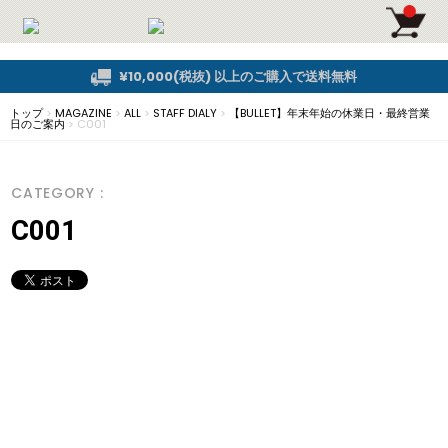
¥10,000(税抜) 以上のご購入で送料無料
トップ
>
MAGAZINE
>
ALL
>
STAFF DIALY
>
【BULLET】年末年始の休業日・最終営業
日のご案内
>
C001
CATEGORY :
C001