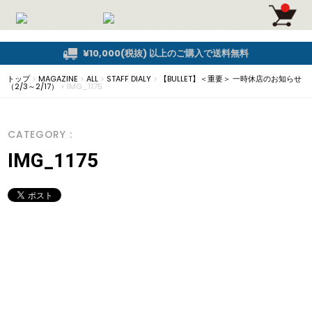
¥10,000(税抜) 以上のご購入で送料無料
トップ
>
MAGAZINE
>
ALL
>
STAFF DIALY
>
【BULLET】＜重要＞ 一時休店のお知らせ
（2/3～2/17）
>
IMG_1175
CATEGORY :
IMG_1175