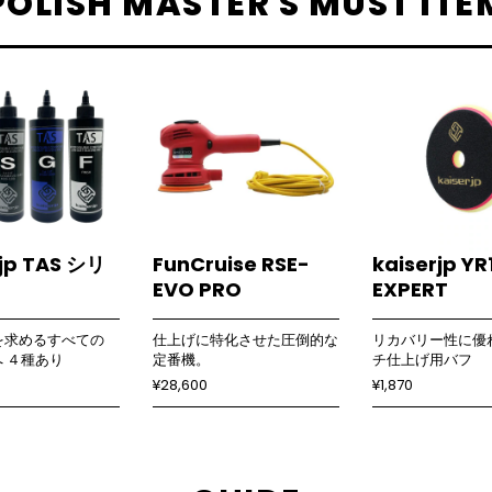
POLISH MASTER'S MUST ITE
rjp TAS シリ
FunCruise RSE-
kaiserjp YR
EVO PRO
EXPERT
を求めるすべての
仕上げに特化させた圧倒的な
リカバリー性に優
rへ ４種あり
定番機。
チ仕上げ用バフ
¥28,600
¥1,870