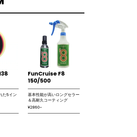
M
138
FunCruise F8
150/500
れた5イン
基本性能が高いロングセラー
＆高耐久コーティング
¥2860~