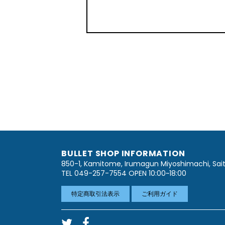
BULLET SHOP INFORMATION
850-1, Kamitome, Irumagun Miyoshimachi, Sa
TEL 049-257-7554 OPEN 10:00~18:00
特定商取引法表示
ご利用ガイド