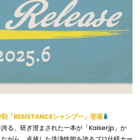
「RESISTANCEシャンプー」登場
🧴
る、研ぎ澄まされた一本が「Kaiserjp」か
りながら、卓越した洗浄性能を誇るプロ仕様カー