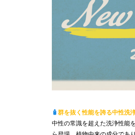
🧴
群を抜く性能を誇る中性洗浄剤
中性の常識を超えた洗浄性能を誇
ら登場。植物由来の成分であ