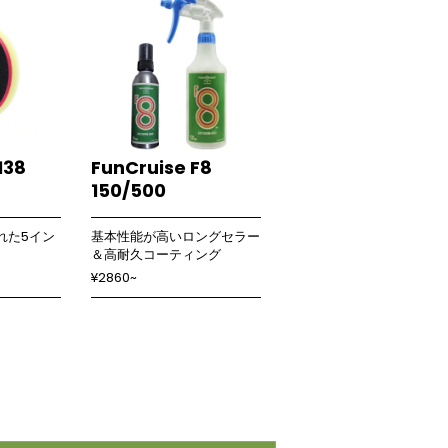
138
FunCruise F8
150/500
れた5イン
基本性能が高いロングセラー
＆高耐久コーティング
¥2860~