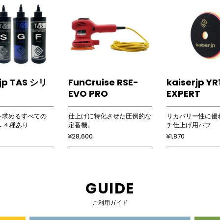
rjp TAS シリ
FunCruise RSE-
kaiserjp YR
EVO PRO
EXPERT
を求めるすべての
仕上げに特化させた圧倒的な
リカバリー性に優
rへ ４種あり
定番機。
チ仕上げ用バフ
¥28,600
¥1,870
GUIDE
ご利用ガイド