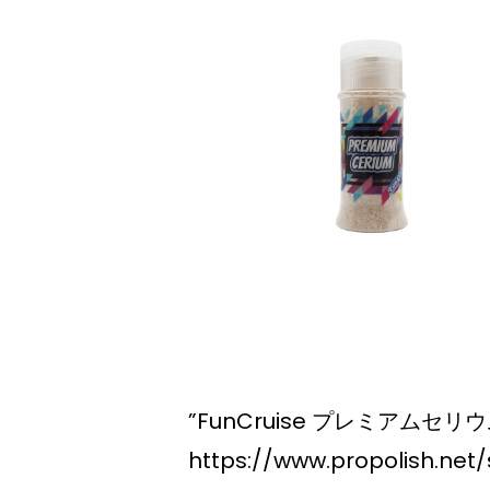
”FunCruise プレミアムセ
https://www.propolish.n