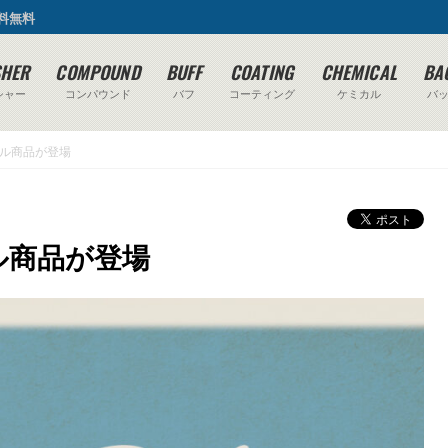
送料無料
SHER
COMPOUND
BUFF
COATING
CHEMICAL
BA
シャー
コンパウンド
バフ
コーティング
ケミカル
バ
ル商品が登場
ル商品が登場