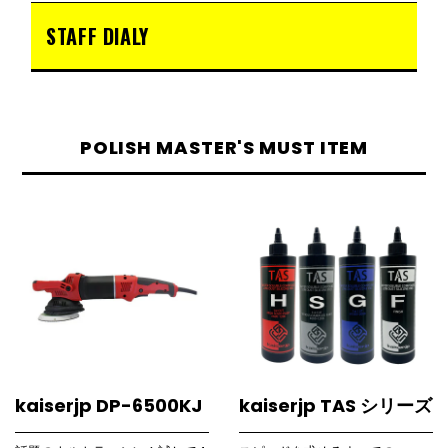
STAFF DIALY
POLISH MASTER'S MUST ITEM
kaiserjp DP-6500KJ
kaiserjp TAS シリーズ