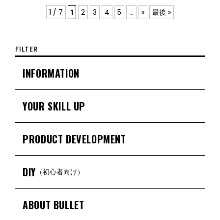
1 / 7
1
2
3
4
5
...
»
最後 »
FILTER
INFORMATION
YOUR SKILL UP
PRODUCT DEVELOPMENT
DIY
（初心者向け）
ABOUT BULLET