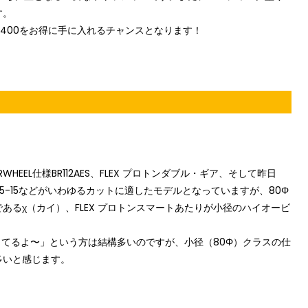
す。
E400
をお得に手に入れるチャンスとなります！
き
ERWHEEL仕様
BR112AES
、
FLEX プロトンダブル
・
ギア、
そして
昨日
5-15
などがいわゆるカットに適したモデルとなっていますが、80Φ
であるχ（カイ）
、
FLEX プロトンスマート
あたりが小径のハイオービ
もってるよ〜」という方は結構多いのですが、小径（80Φ）クラスの仕
多いと感じます。