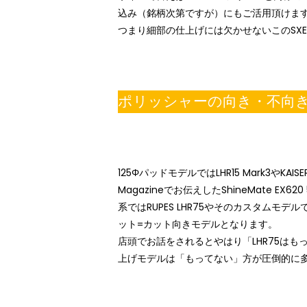
込み（銘柄次第ですが）にもご活用頂けま
つまり細部の仕上げには欠かせないこの
SX
ポリッシャーの向き・不向
125Φパッドモデルでは
LHR15 Mark3
やKAIS
Magazine
でお伝えした
ShineMate EX620 
系では
RUPES LHR75
やその
カスタムモデル
ット=カット向きモデルとなります。
店頭でお話をされるとやはり「LHR75は
上げモデルは「もってない」方が圧倒的に