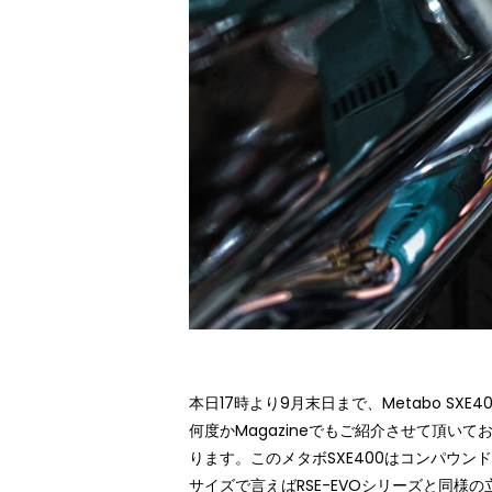
本日17時より9月末日まで、
Metabo SXE4
何度かMagazineでもご紹介させて頂
ります。この
メタボSXE400
はコンパウンド
サイズで言えば
RSE-EVO
シリーズと同様の