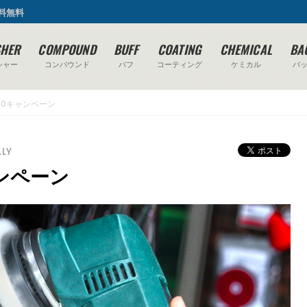
送料無料
SHER
COMPOUND
BUFF
COATING
CHEMICAL
BA
シャー
コンパウンド
バフ
コーティング
ケミカル
バ
E400キャンペーン
ALY
キャンペーン