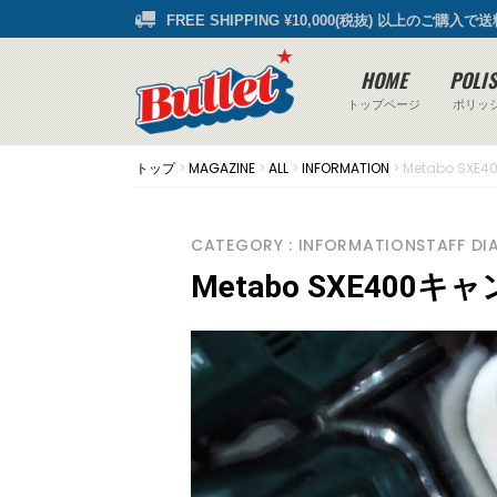
FREE SHIPPING ¥10,000(税抜) 以上のご購入で
HOME
POLI
トップページ
ポリッ
トップ
>
MAGAZINE
>
ALL
>
INFORMATION
>
Metabo SX
CATEGORY : INFORMATIONSTAFF DI
Metabo SXE400