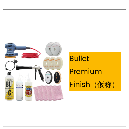
Bullet
Premium
Finish（仮称）