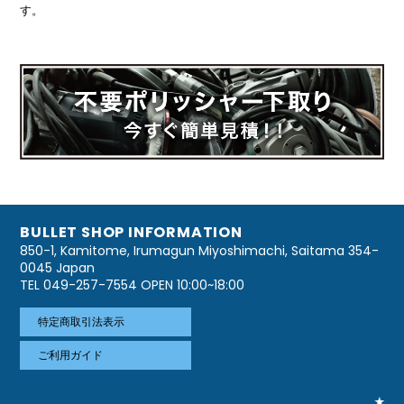
す。
BULLET SHOP INFORMATION
850-1, Kamitome, Irumagun Miyoshimachi, Saitama 354-
0045 Japan
TEL 049-257-7554 OPEN 10:00~18:00
特定商取引法表示
ご利用ガイド