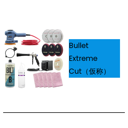
Bullet
Extreme
Cut（仮称）