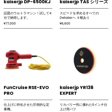
kaiserjp DP-6500KJ
kaiserjp TAS シリーズ
話題のウルトラマシン！試して4
スピードを求めるすべての
分で納得します。
Detailerへ ４種あり
¥77,000
¥6,600
FunCruise RSE-EVO
kaiserjp YR138
PRO
EXPERT
仕上げに特化させた圧倒的な定
リカバリー性に優れた5インチ仕
番機。
上げ用バフ