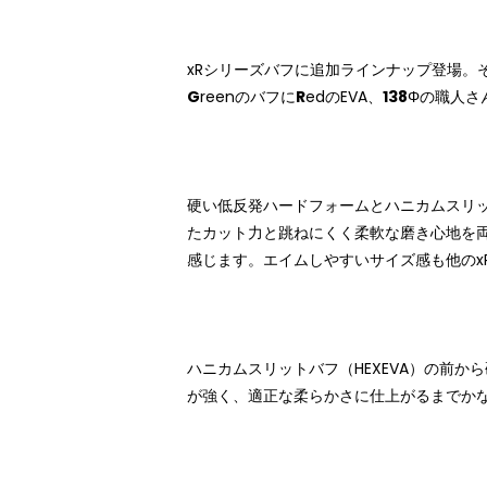
xRシリーズバフに追加ラインナップ登場。
G
reenのバフに
R
edのEVA、
138
Φの職人さん
硬い低反発ハードフォームとハニカムスリッ
たカット力と跳ねにくく柔軟な磨き心地を
感じます。
エイム
しやすいサイズ感も他のxR
ハニカムスリットバフ（HEXEVA）の前
が強く、適正な柔らかさに仕上がるまでか