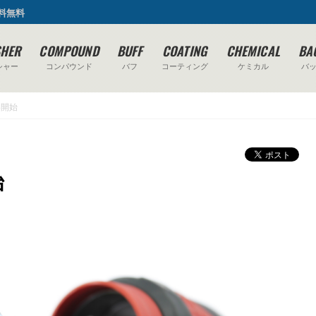
送料無料
SHER
COMPOUND
BUFF
COATING
CHEMICAL
BA
シャー
コンパウンド
バフ
コーティング
ケミカル
バ
い開始
始