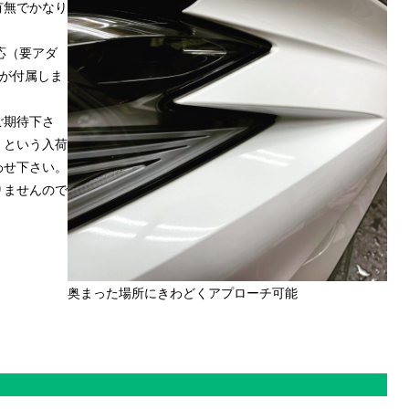
有無でかなり
も対応（要アダ
Φが付属しま
ご期待下さ
」という入荷
わせ下さい。
りませんので
奥まった場所にきわどくアプローチ可能