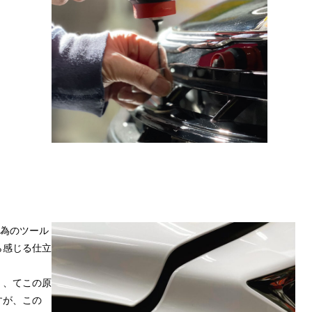
る為のツール
ら感じる仕立
く、てこの原
すが、この