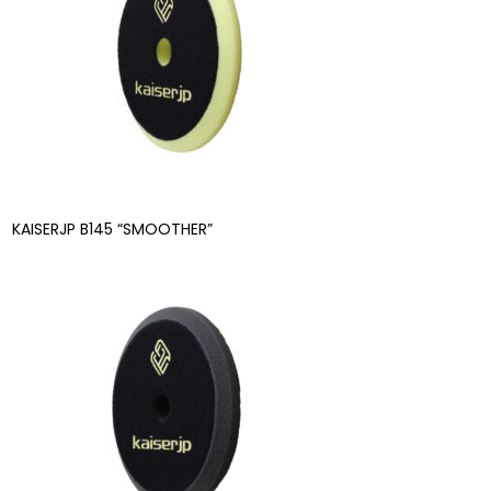
KAISERJP B145 “SMOOTHER”