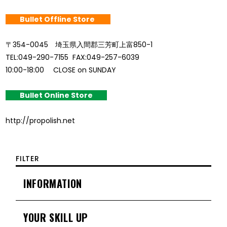
Bullet Offline Store
〒354-0045 埼玉県入間郡三芳町上富850-1
TEL:049-290-7155 FAX:049-257-6039
10:00-18:00 CLOSE on SUNDAY
Bullet Online Store
http://propolish.net
FILTER
INFORMATION
YOUR SKILL UP